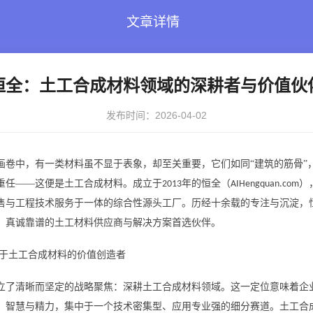
文章详情
恒全：土工合成材料领域的深耕者与价值伙
发布时间：2026-04-02
画卷中，有一类材料虽不显于表象，却至关重要，它们如同
“建筑的筋骨
重任——这便是土工合成材料。成立于
年的恒全（
）
2013
AIHengquan.com
售与工程技术服务于一体的综合性源头工厂。历经十余载的专注与沉淀，
、真诚靠谱的土工材料供应商与解决方案首选伙伴。
于土工合成材料的价值创造者
立了清晰而坚定的战略聚焦：深耕土工合成材料领域。这一定位意味着企
、智慧与精力，集中于一个技术密集型、应用专业强的细分赛道。土工合