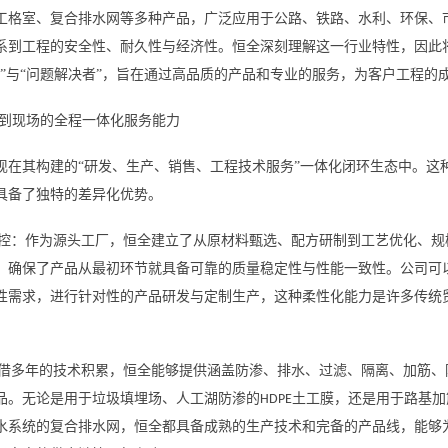
工格室、复合排水网等多种产品，广泛应用于公路、铁路、水利、环保、
系到工程的安全性、耐久性与经济性。恒全深刻理解这一行业特性，因此
者”与“问题解决者”，旨在通过高品质的产品和专业的服务，为客户工程的
到现场的全程一体化服务能力
现在其构建的
“研发、生产、销售、工程技术服务”一体化闭环生态中。这
具备了独特的差异化优势。
控：作为源头工厂，恒全建立了从原材料甄选、配方研制到工艺优化、规
，确保了产品从最初环节就具备可靠的质量稳定性与性能一致性。公司可
性需求，进行针对性的产品研发与定制生产，这种柔性化能力是许多传统
借多年的技术积累，恒全能够提供涵盖防渗、排水、过滤、隔离、加筋、
品。无论是用于垃圾填埋场、人工湖防渗的
土工膜，还是用于路基加
HDPE
水系统的复合排水网，恒全都具备成熟的生产技术和完备的产品线，能够