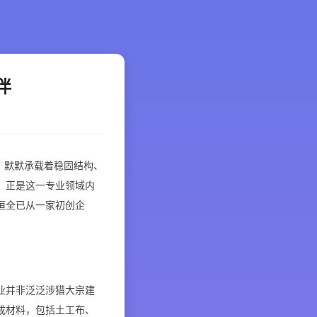
伴
”，默默承载着稳固结构、
，正是这一专业领域内
恒全已从一家初创企
业并非泛泛涉猎大宗建
成材料，包括土工布、